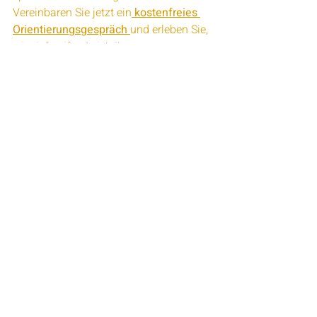
Vereinbaren Sie jetzt ein
 kostenfreies 
Orientierungsgespräch 
und erleben Sie, 
wie tiefgreifend sich Ihre 
Führungsarbeit verändern kann, wenn 
Ihr privates Fundament endlich trägt.
Aktuelle Beiträge
Alle ansehen