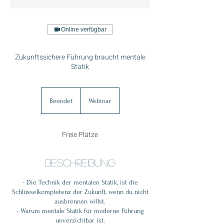
Online verfügbar
Zukunftssichere Führung braucht mentale
Statik
Beendet
B
Webinar
e
e
n
Freie Plätze
d
e
t
Beschreibung
- Die Technik der mentalen Statik, ist die
Schlüsselkomptetenz der Zukunft, wenn du nicht
ausbrennen willst.
- Warum mentale Statik für moderne Führung
unverzichtbar ist.