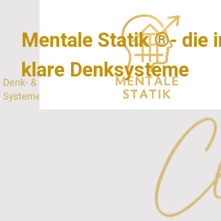
Mentale Statik ®- die 
klare Denksysteme
Denk- & Lern-
Systeme