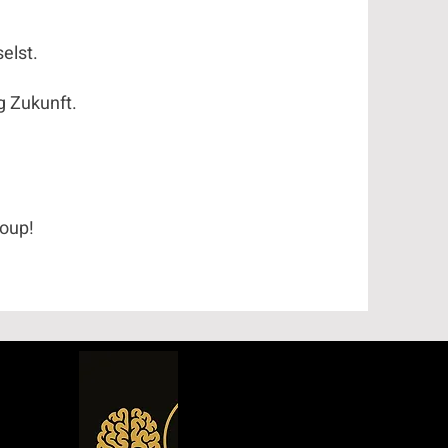
elst.
Zukunft.
Coup!