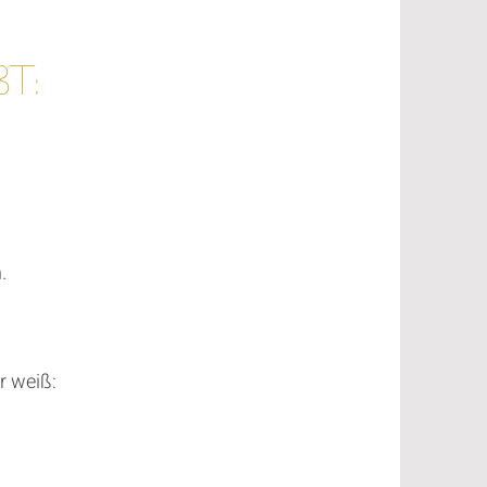
t:
.
r weiß: