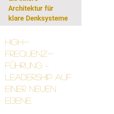
Architektur für
klare Denksysteme
High-
Frequenz-
Führung –
Leadership auf
einer neuen
Ebene.